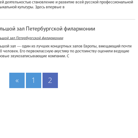
ей деятельностью становление и развитие всей русской профессиональной
ыкальной культуры. Здесь впервые в
льшой зал Петербургской филармонии
ьшой зал Петербургской филармонии
ьшой зал — один из лучших концертных залов Европы, вмещающий почти
0 человек. Его первоклассную акустику по достоинству оценили ведущие
овые звукозаписывающие компании. С
«
1
2