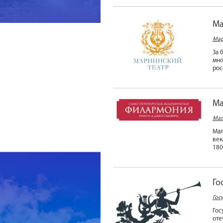
Ма
Мар
За 
мно
рос
Ма
Мал
Мал
век
180
Го
Гос
Гос
оте