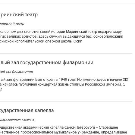
риинский театр
иинский театр
более чем два столетия своей истории Мариинский театр подарил миру
гих великих артистов: здесь служил выдающийся бас, основоположник
сийской исполнительской оперной школы Осип
лый зал государственном филармонии
ый зал филармонии
ый зал филармонии Был открыт в 1949 году. Но именно здесь в начале XIX
а началась публичная концертная жизнь столицы Российской империи. С
2
сударственная капелла
ударственная капелла
ударственная академическая капелла Санкт-Петербурга – Старейшее
чественное профессиональное музыкальное учреждение, определившее