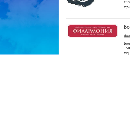
сво
муз
Бо
Бол
Бол
150
мир