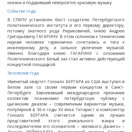
океана и подаривший невероятно красивую музыку.
Событие года
В СПбПУ установлен бюст создателю Петербургского
политехнического института и его первому директору,
потомку знатного рода Рюриковичей, князю Андрею
Григорьевичу ГАГАРИНУ. В этом склонном к техническим
наукам человеке гармонично сочетались и тяга к
инженерному делу, и сильное увлечение музыкой.
Именно благодаря князю ГАГАРИНУ с основания
Политехнического Белый зал стал активно действующей
концертной площадкой.
Эксклюзив года
Именитый квартет Гонзало БЕРГАРА из США выступил в
Белом зале со своим первым концертом в Санкт-
Петербурге. Завоевавший международное признание
коллектив познакомил петербургскую публику с
цыганским джазом – современным вариантом музыки,
популярной в 30-е годы XX века. Гитарист и композитор
Гонзало БЕРГАРА считается одним из лучших
представителей этого уникального жанра и
последователем его основателя – «великого Джанго» –
Джанго РЕЙНХАРДТА. Акустический квартет Гонзало