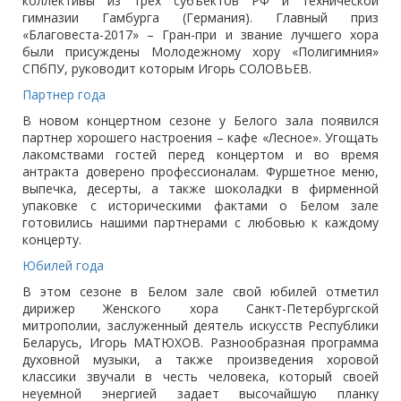
коллективы из трех субъектов РФ и технической
гимназии Гамбурга (Германия). Главный приз
«Благовеста-2017» – Гран-при и звание лучшего хора
были присуждены Молодежному хору «Полигимния»
СПбПУ, руководит которым Игорь СОЛОВЬЕВ.
Партнер года
В новом концертном сезоне у Белого зала появился
партнер хорошего настроения – кафе «Лесное». Угощать
лакомствами гостей перед концертом и во время
антракта доверено профессионалам. Фуршетное меню,
выпечка, десерты, а также шоколадки в фирменной
упаковке с историческими фактами о Белом зале
готовились нашими партнерами с любовью к каждому
концерту.
Юбилей года
В этом сезоне в Белом зале свой юбилей отметил
дирижер Женского хора Санкт-Петербургской
митрополии, заслуженный деятель искусств Республики
Беларусь, Игорь МАТЮХОВ. Разнообразная программа
духовной музыки, а также произведения хоровой
классики звучали в честь человека, который своей
неуемной энергией задает высочайшую планку