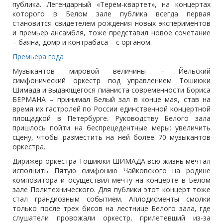
публика. Легендарный «Терем-квартет», на концертах
которого в Белом зале публика всегда первая
становится свидетелем рождения новых экспериментов
и премьер ансамбля, тоже представил новое сочетание
– баяна, домр и контрабаса – с органом.
Премьера года
Музыкантов мировой величины – Йельский
симфонический оркестр под управлением Тошиюки
Шимада и выдающегося пианиста современности Бориса
БЕРМАНА – принимал Белый зал в конце мая, став на
время их гастролей по России единственной концертной
площадкой в Петербурге. Руководству Белого зала
пришлось пойти на беспрецедентные меры: увеличить
сцену, чтобы разместить на ней более 70 музыкантов
оркестра.
Дирижер оркестра Тошиюки ШИМАДА всю жизнь мечтал
исполнить Пятую симфонию Чайковского на родине
композитора и осуществил мечту на концерте в Белом
зале Политехнического. Для публики этот концерт тоже
стал грандиозным событием. Аплодисменты смолки
только после трех бисов на лестнице Белого зала, где
слушатели провожали оркестр, прилетевший из-за