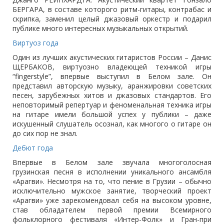
БЕРГАРА, в составе которого ритм-гитары, контрабас и
скрипка, заменил целый джазовый оркестр и подарил
публике много интересных музыкальных открытий.
Виртуоз года
Один из лучших акустических гитаристов России – Данис
ЩЕРБАКОВ, виртуозно владеющей техникой игры
“fingerstyle”, впервые выступил в Белом зале. Он
представил авторскую музыку, аранжировки советских
песен, зарубежных хитов и джазовых стандартов. Его
неповторимый репертуар и феноменальная техника игры
на гитаре имели большой успех у публики – даже
искушенный слушатель осознал, как многого о гитаре он
до сих пор не знал.
Дебют года
Впервые в Белом зале звучала многоголосная
грузинская песня в исполнении уникального ансамбля
«Арагви». Несмотря на то, что пение в Грузии – обычно
исключительно мужское занятие, творческий проект
«Арагви» уже зарекомендовал себя на высоком уровне,
став обладателем первой премии Всемирного
фольклорного фестиваля «Интер-Фолк» и Гран-при