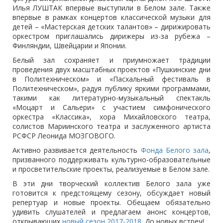
Илья ЛУШТАК впервые выступили в Белом зале. Также
впервые в рамках концертов классической музыки для
детей – «Мастерская детских талантов» – дирижировать
оркестром приглашались дирижеры из-за рубежа –
Финляндии, Швейцарии и Японии.
Белый зал сохраняет и приумножает традиции
проведения двух масштабных проектов «Пушкинские дни
в Политехническом» и «Пасхальный фестиваль в
Политехническом», радуя публику яркими программами,
такими как литературно-музыкальный спектакль
«Моцарт и Сальери» с участием симфонического
оркестра «Классика», хора Михайловского театра,
солистов Мариинского театра и заслуженного артиста
РСФСР Леонида МОЗГОВОГО.
Активно развивается деятельность
Фонда Белого зала
,
призванного поддерживать культурно-образовательные
и просветительские проекты, реализуемые в Белом зале.
В эти дни творческий коллектив Белого зала уже
готовится к предстоящему сезону, обсуждает новый
репертуар и новые проекты. Обещаем обязательно
удивить слушателей и предлагаем анонс концертов,
открывающих
новый сезон 2017-2018
. До новых встреч!