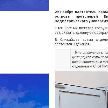
29 ноября настоятель Хра
острове протоиерей Е
Педиатрического универси
Отец Евгений пожелал сотрудн
рад оказать духовную поддержк
В ближайшее время отделен
состоится 9 декабря.
– Это отделение ста
центра, где есть дос
терапевтическим ме
отделением СПбГП