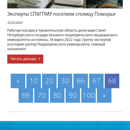
Эксперты СПбГПМУ посетили столицу Поморья
22.03.2022
Рабочая поездка в Архангельскую область делегации Санкт-
Петербургского государственного педиатрического медицинского
университета состоялась 18 марта 2022 года Группу экспертов
возглавил ректор Педиатрического университета, главный
неонатолог
Читать дальше
«
10
20
30
66
67
68
69
70
80
90
100
»