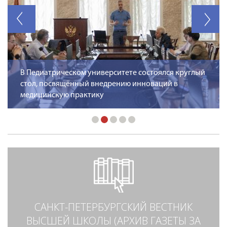
В Педиатрическом университете состоялся круглый
стол, посвящённый внедрению инноваций в
медицинскую практику
САНКТ-ПЕТЕРБУРГСКИЙ ВЕСТНИК
ВЫСШЕЙ ШКОЛЫ (АРХИВ ГАЗЕТЫ ЗА