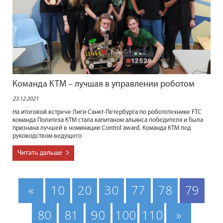
Команда КТМ – лучшая в управлении роботом
23.12.2021
На итоговой встрече Лиги Санкт-Петербурга по робототехнике FTC
команда Политеха КТМ стала капитаном альянса победителя и была
признана лучшей в номинации Control award. Команда КТМ под
руководством ведущего
Читать дальше
«
10
20
30
77
78
79
80
81
90
100
110
»